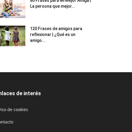
80 Frases para Mi Mejor Amiga |
La persona que mejor...
120 Frases de amigos para
reflexionar | ¿Qué es un
amigo...
nlaces de interés
iso de cookies
ontacto