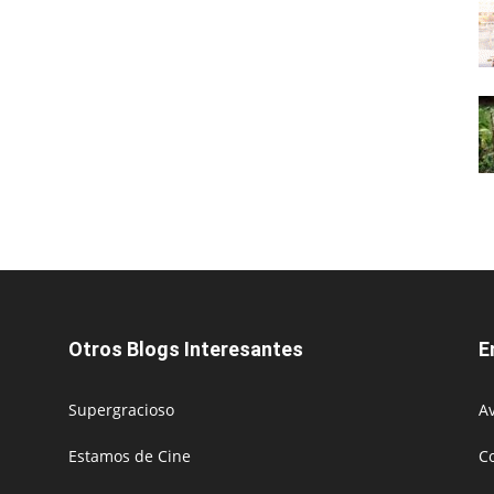
Otros Blogs Interesantes
E
Supergracioso
Av
Estamos de Cine
C