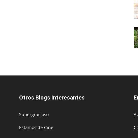
Otros Blogs Interesantes
E
Supergracioso
Av
Estamos de Cine
C