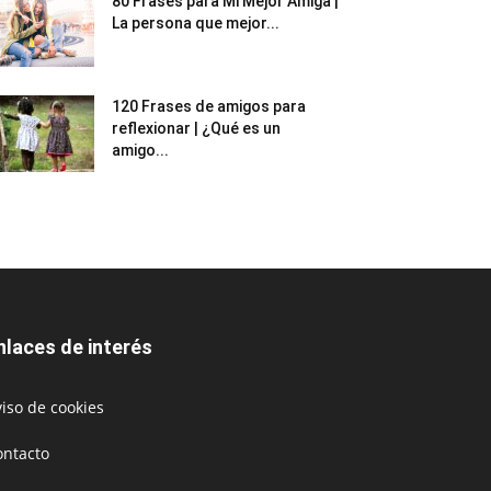
80 Frases para Mi Mejor Amiga |
La persona que mejor...
120 Frases de amigos para
reflexionar | ¿Qué es un
amigo...
nlaces de interés
iso de cookies
ontacto