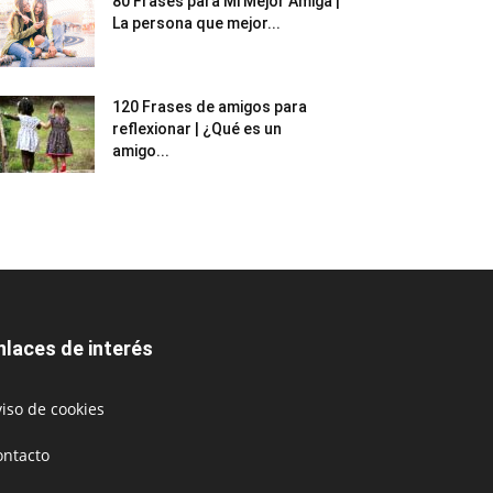
80 Frases para Mi Mejor Amiga |
La persona que mejor...
120 Frases de amigos para
reflexionar | ¿Qué es un
amigo...
nlaces de interés
iso de cookies
ontacto