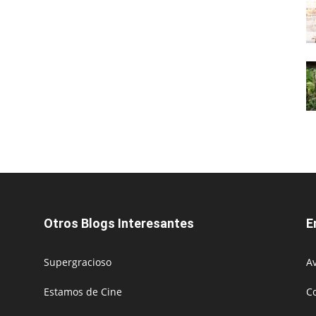
Otros Blogs Interesantes
E
Supergracioso
Av
Estamos de Cine
C