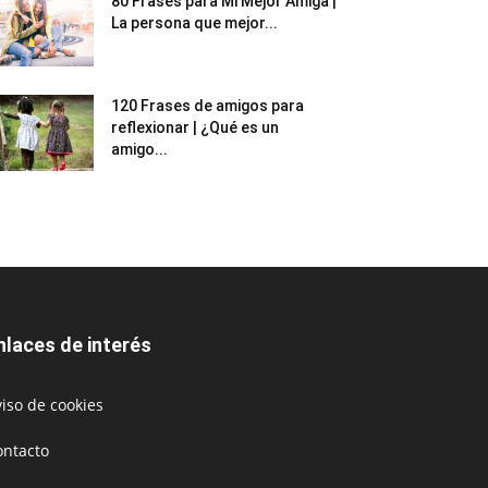
80 Frases para Mi Mejor Amiga |
La persona que mejor...
120 Frases de amigos para
reflexionar | ¿Qué es un
amigo...
nlaces de interés
iso de cookies
ontacto