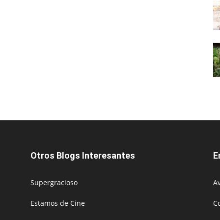
Otros Blogs Interesantes
E
Supergracioso
Av
Estamos de Cine
C