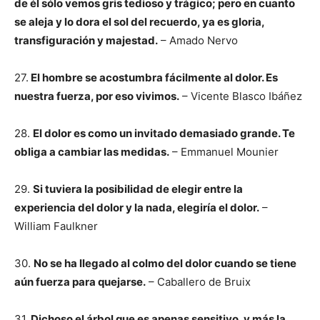
de él sólo vemos gris tedioso y trágico; pero en cuanto
se aleja y lo dora el sol del recuerdo, ya es gloria,
transfiguración y majestad.
– Amado Nervo
27.
El hombre se acostumbra fácilmente al dolor. Es
nuestra fuerza, por eso vivimos.
– Vicente Blasco Ibáñez
28.
El dolor es como un invitado demasiado grande. Te
obliga a cambiar las medidas.
– Emmanuel Mounier
29.
Si tuviera la posibilidad de elegir entre la
experiencia del dolor y la nada, elegiría el dolor.
–
William Faulkner
30.
No se ha llegado al colmo del dolor cuando se tiene
aún fuerza para quejarse.
– Caballero de Bruix
31.
Dichoso el árbol que es apenas sensitivo, y más la