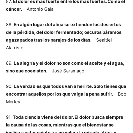
87.
El dolor es más fuerte entre los más fuertes. Como el
cáncer.
– Antonio Gala
88.
En algún lugar del alma se extienden los desiertos
de la pérdida, del dolor fermentado; oscuros páramos
agazapados tras los parajes de los días.
– Sealtiel
Alatriste
89.
La alegría y el dolor no son como el aceite y el agua,
sino que coexisten.
– José Saramago
90.
La verdad es que todos van a herirte. Solo tienes que
encontrar aquellos por los que valga la pena sufrir.
– Bob
Marley
91.
Toda ciencia viene del dolor. El dolor busca siempre
la causa de las cosas, mientras que el bienestar se
inclina a estar quieto y a no volver la mirada atrás.
–