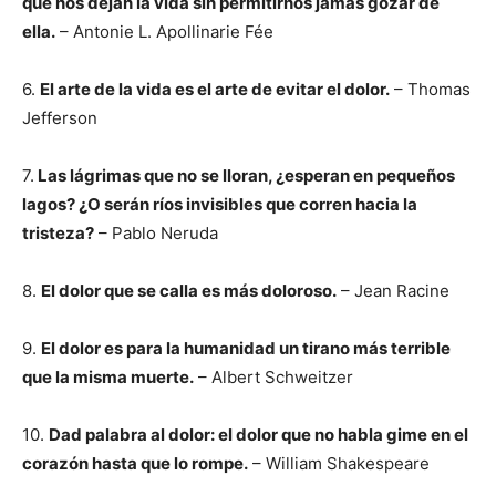
que nos dejan la vida sin permitirnos jamás gozar de
ella.
– Antonie L. Apollinarie Fée
6.
El arte de la vida es el arte de evitar el dolor.
– Thomas
Jefferson
7.
Las lágrimas que no se lloran, ¿esperan en pequeños
lagos? ¿O serán ríos invisibles que corren hacia la
tristeza?
– Pablo Neruda
8.
El dolor que se calla es más doloroso.
– Jean Racine
9.
El dolor es para la humanidad un tirano más terrible
que la misma muerte.
– Albert Schweitzer
10.
Dad palabra al dolor: el dolor que no habla gime en el
corazón hasta que lo rompe.
– William Shakespeare