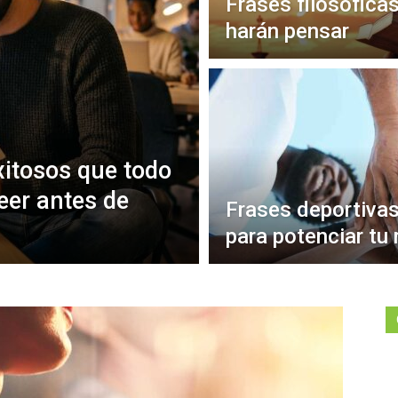
Frases filosófica
harán pensar
xitosos que todo
eer antes de
Frases deportivas
para potenciar tu