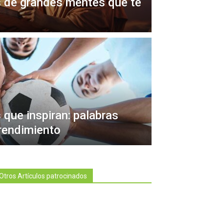
s de grandes mentes que te
 que inspiran: palabras
 rendimiento
Otros Artículos patrocinados