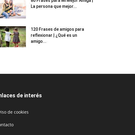
80 Frases para Mi Mejor Amiga |
La persona que mejor...
120 Frases de amigos para
reflexionar | ¿Qué es un
amigo...
nlaces de interés
iso de cookies
ontacto