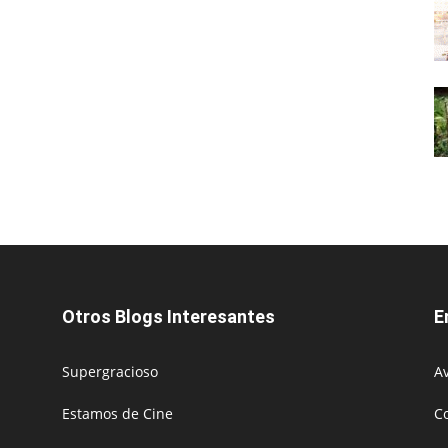
Otros Blogs Interesantes
E
Supergracioso
Av
Estamos de Cine
C