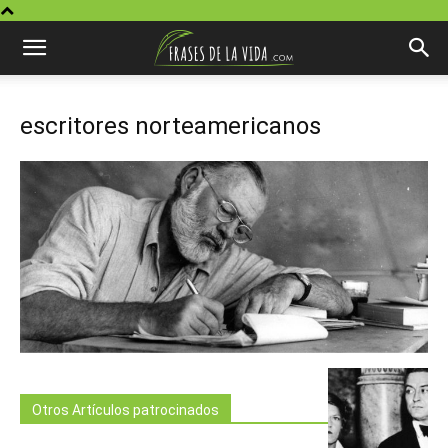
escritores norteamericanos
Otros Artículos patrocinados