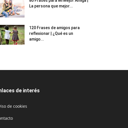
80 Frases para Mi Mejor Amiga |
La persona que mejor...
120 Frases de amigos para
reflexionar | ¿Qué es un
amigo...
nlaces de interés
iso de cookies
ontacto