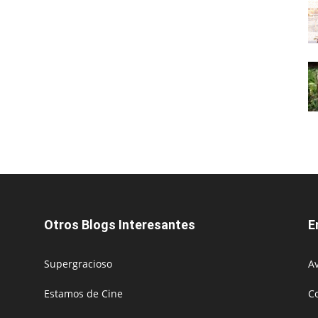
Otros Blogs Interesantes
E
Supergracioso
Av
Estamos de Cine
C