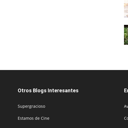
Otros Blogs Interesantes
E
Supergracioso
Av
Estamos de Cine
C