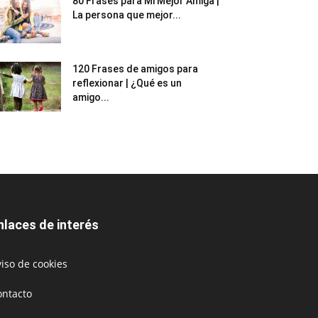
80 Frases para Mi Mejor Amiga |
La persona que mejor...
120 Frases de amigos para
reflexionar | ¿Qué es un
amigo...
nlaces de interés
iso de cookies
ontacto