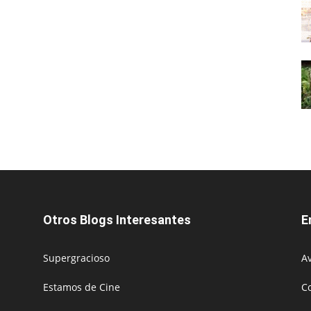
Otros Blogs Interesantes
E
Supergracioso
Av
Estamos de Cine
C