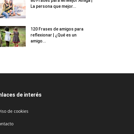
80 Frases para Mi Mejor Amiga |
La persona que mejor...
120 Frases de amigos para
reflexionar | ¿Qué es un
amigo...
nlaces de interés
iso de cookies
ontacto