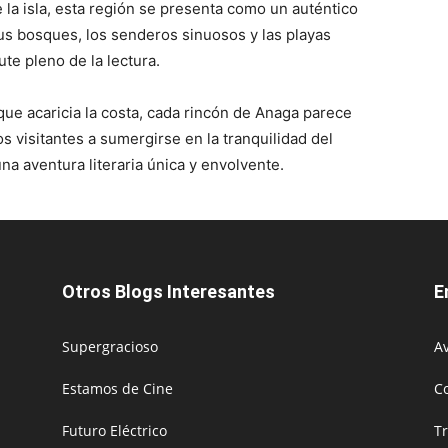
e la isla, esta región se presenta como un auténtico
us bosques, los senderos sinuosos y las playas
ute pleno de la lectura.
que acaricia la costa, cada rincón de Anaga parece
os visitantes a sumergirse en la tranquilidad del
na aventura literaria única y envolvente.
Otros Blogs Interesantes
E
Supergracioso
Av
Estamos de Cine
C
Futuro Eléctrico
T