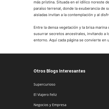
más prístina. Situada en el idílico noreste d
paraíso terrenal, donde la exuberancia de s
aisladas invitan a la contemplación y al disfr
Entre la densa vegetación y la brisa marina 
susurrar secretos ancestrales, invitando a l
entorno. Aquí cada página se convierte en u
Otros Blogs Interesantes
Supercurioso
El Viajero Feliz
Negocios y Empresa