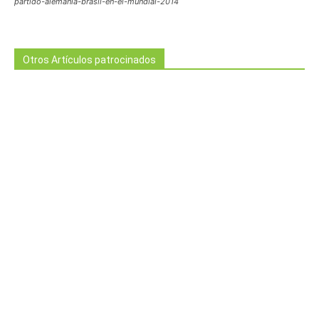
partido-alemania-brasil-en-el-mundial-2014
Otros Artículos patrocinados