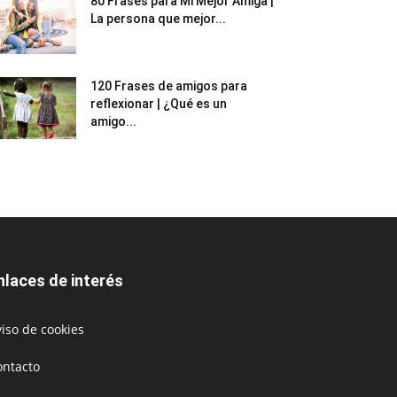
80 Frases para Mi Mejor Amiga |
La persona que mejor...
120 Frases de amigos para
reflexionar | ¿Qué es un
amigo...
nlaces de interés
iso de cookies
ontacto