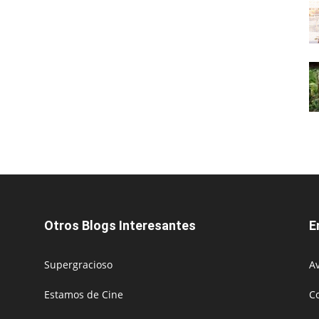
Otros Blogs Interesantes
E
Supergracioso
Av
Estamos de Cine
C