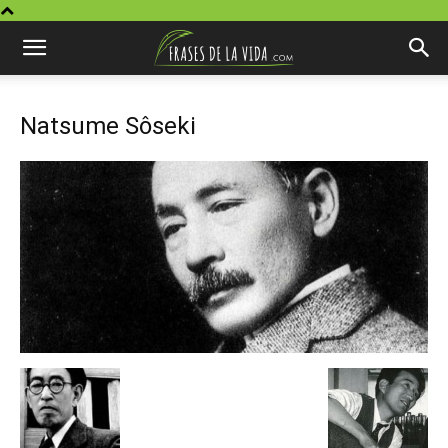
Natsume Sôseki