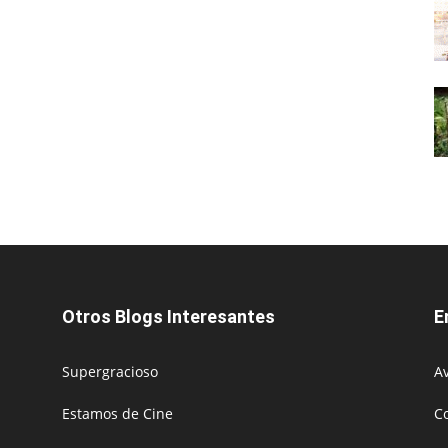
Otros Blogs Interesantes
E
Supergracioso
Av
Estamos de Cine
C