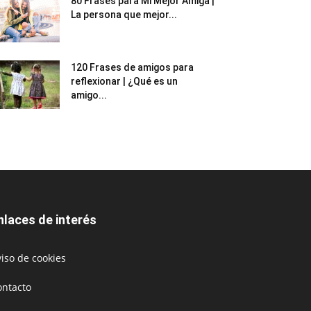
80 Frases para Mi Mejor Amiga |
La persona que mejor...
120 Frases de amigos para
reflexionar | ¿Qué es un
amigo...
nlaces de interés
iso de cookies
ontacto