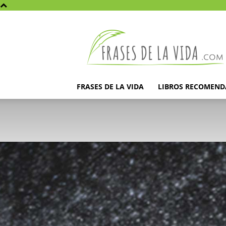
Frases
de
la
vida
FRASES DE LA VIDA
LIBROS RECOMEN