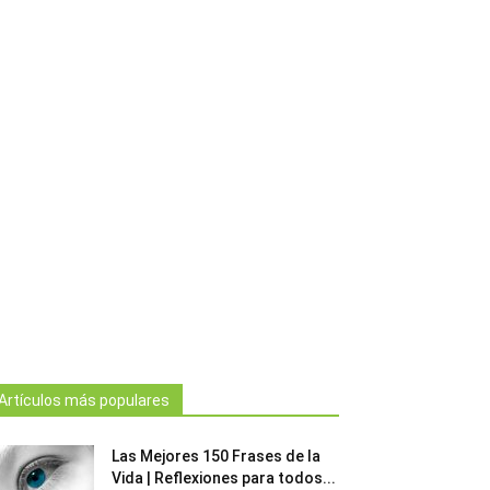
Artículos más populares
Las Mejores 150 Frases de la
Vida | Reflexiones para todos...