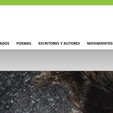
DADOS
POEMAS
ESCRITORES Y AUTORES
MOVIMIENTOS 