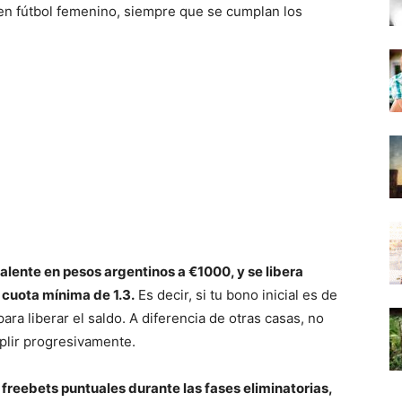
en fútbol femenino, siempre que se cumplan los
alente en pesos argentinos a €1000, y se libera
 cuota mínima de 1.3.
Es decir, si tu bono inicial es de
ra liberar el saldo. A diferencia de otras casas, no
plir progresivamente.
reebets puntuales durante las fases eliminatorias,