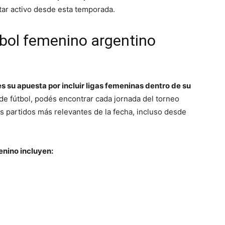
tar activo desde esta temporada.
bol femenino argentino
s su apuesta por incluir ligas femeninas dentro de su
de fútbol, podés encontrar cada jornada del torneo
s partidos más relevantes de la fecha, incluso desde
nino incluyen: