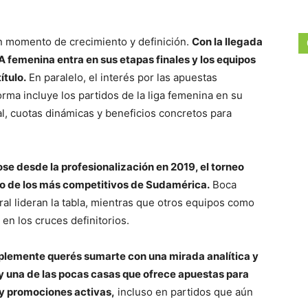
un momento de crecimiento y definición.
Con la llegada
A femenina entra en sus etapas finales y los equipos
ítulo.
En paralelo, el interés por las apuestas
orma incluye los partidos de la liga femenina en su
l, cuotas dinámicas y beneficios concretos para
se desde la profesionalización en 2019, el torneo
no de los más competitivos de Sudamérica.
Boca
ral lideran la tabla, mientras que otros equipos como
en los cruces definitorios.
mplemente querés sumarte con una mirada analítica y
y una de las pocas casas que ofrece apuestas para
y promociones activas,
incluso en partidos que aún