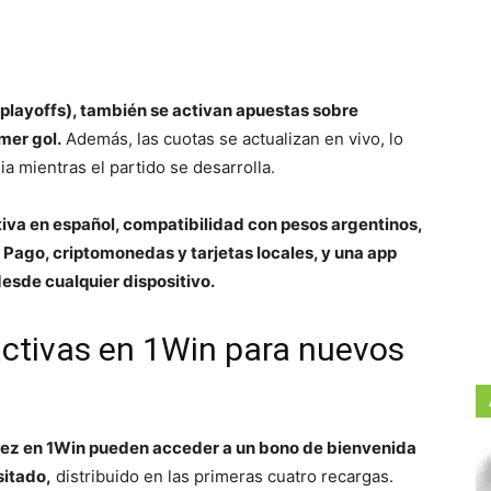
(playoffs), también se activan apuestas sobre
mer gol.
Además, las cuotas se actualizan en vivo, lo
ia mientras el partido se desarrolla.
tiva en español, compatibilidad con pesos argentinos,
ago, criptomonedas y tarjetas locales, y una app
desde cualquier dispositivo.
ctivas en 1Win para nuevos
 vez en 1Win pueden acceder a un bono de bienvenida
sitado,
distribuido en las primeras cuatro recargas.