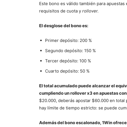
Este bono es válido también para apuestas 
requisitos de cuota y
rollover.
El desglose del bono es:
Primer depósito: 200 %
Segundo depósito: 150 %
Tercer depósito: 100 %
Cuarto depósito: 50 %
El total acumulado puede alcanzar el equiv
cumpliendo un rollover x3 en apuestas con
$20.000, deberás apostar $60.000 en total pa
hay límite de tiempo estricto: se puede cum
Además del bono escalonado, 1Win ofrece f