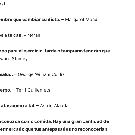
est
hombre que cambiar su dieta.
– Margaret Mead
s a tu can.
– refran
mpo para el ejercicio, tarde o temprano tendrán que
ward Stanley
 salud.
– George William Curtis
uerpo.
– Terri Guillemets
ratas como a tal.
– Astrid Alauda
reconozca como comida. Hay una gran cantidad de
supermercado que tus antepasados ​​no reconocerían