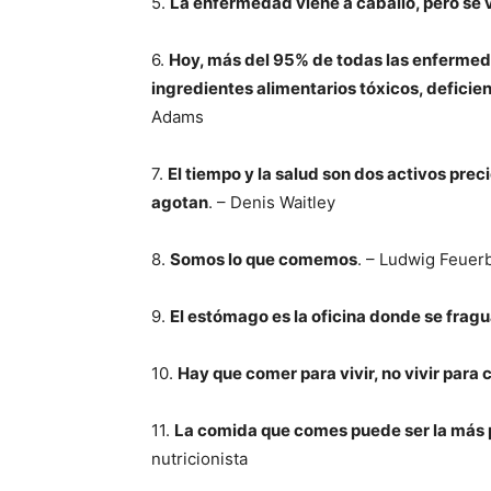
5.
La enfermedad viene a caballo, pero se v
6.
Hoy, más del 95% de todas las enfermeda
ingredientes alimentarios tóxicos, deficienc
Adams
7.
El tiempo y la salud son dos activos pr
agotan
. – Denis Waitley
8.
Somos lo que comemos
. – Ludwig Feuerb
9.
El estómago es la oficina donde se fragua
10.
Hay que comer para vivir, no vivir para
11.
La comida que comes puede ser la más
nutricionista