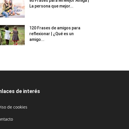
80 Frases para Mi Mejor Amiga |
La persona que mejor...
120 Frases de amigos para
reflexionar | ¿Qué es un
amigo...
nlaces de interés
iso de cookies
ontacto