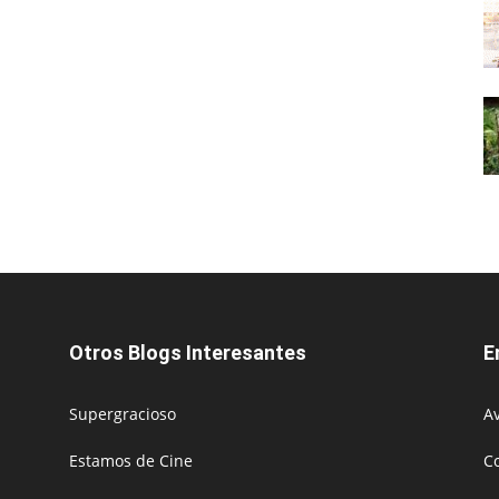
Otros Blogs Interesantes
E
Supergracioso
Av
Estamos de Cine
C