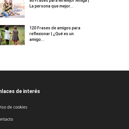
80 Frases para Mi Mejor Amiga |
La persona que mejor...
120 Frases de amigos para
reflexionar | ¿Qué es un
amigo...
nlaces de interés
iso de cookies
ontacto