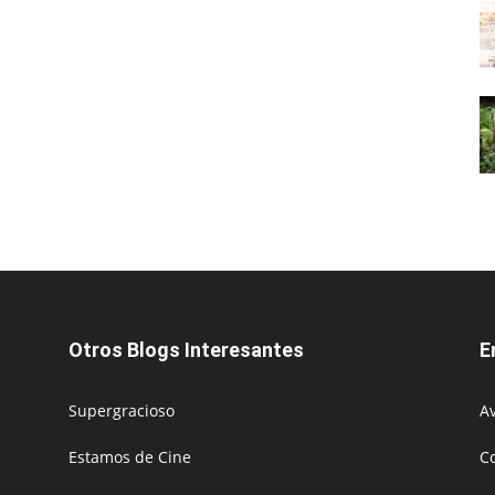
Otros Blogs Interesantes
E
Supergracioso
Av
Estamos de Cine
C