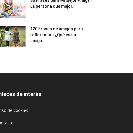
80 Frases para Mi Mejor Amiga |
La persona que mejor...
120 Frases de amigos para
reflexionar | ¿Qué es un
amigo...
nlaces de interés
iso de cookies
ontacto