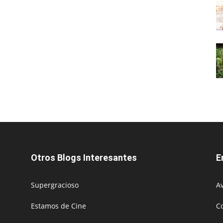
Otros Blogs Interesantes
E
Supergracioso
Av
Estamos de Cine
C