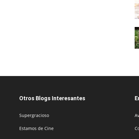
Otros Blogs Interesantes
E
Supergracioso
Av
Estamos de Cine
C