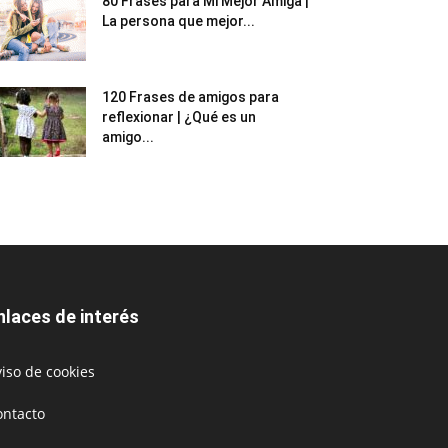
80 Frases para Mi Mejor Amiga |
La persona que mejor...
120 Frases de amigos para
reflexionar | ¿Qué es un
amigo...
nlaces de interés
iso de cookies
ontacto