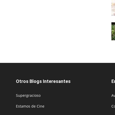
Otros Blogs Interesantes
E
Supergracioso
Av
Estamos de Cine
C