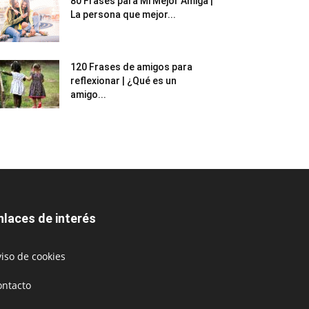
80 Frases para Mi Mejor Amiga |
La persona que mejor...
120 Frases de amigos para
reflexionar | ¿Qué es un
amigo...
nlaces de interés
iso de cookies
ontacto