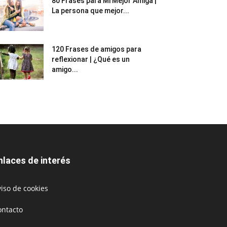
80 Frases para Mi Mejor Amiga |
La persona que mejor...
120 Frases de amigos para
reflexionar | ¿Qué es un
amigo...
nlaces de interés
iso de cookies
ontacto