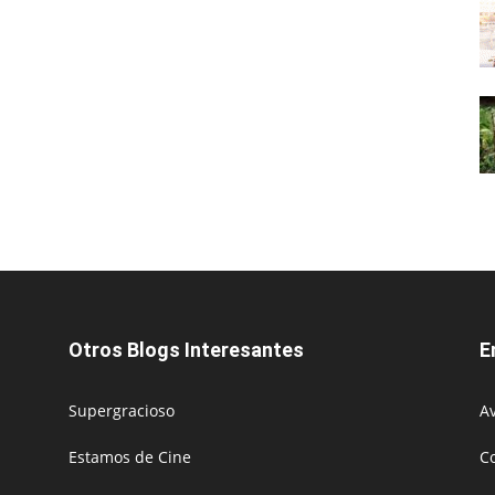
Otros Blogs Interesantes
E
Supergracioso
Av
Estamos de Cine
C