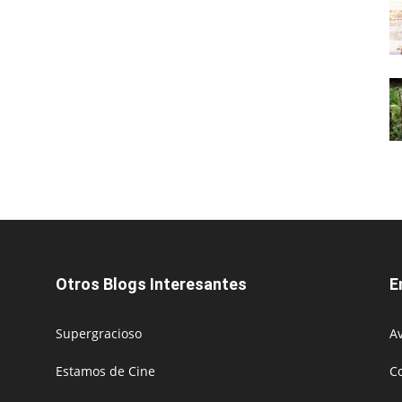
Otros Blogs Interesantes
E
Supergracioso
Av
Estamos de Cine
C