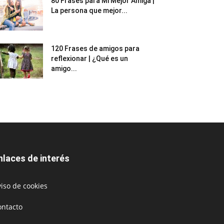
80 Frases para Mi Mejor Amiga |
La persona que mejor...
120 Frases de amigos para
reflexionar | ¿Qué es un
amigo...
nlaces de interés
iso de cookies
ontacto