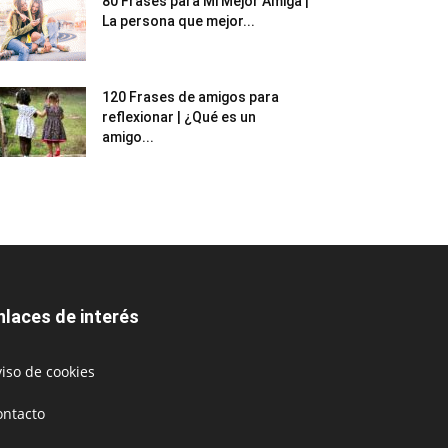
80 Frases para Mi Mejor Amiga |
La persona que mejor...
120 Frases de amigos para
reflexionar | ¿Qué es un
amigo...
nlaces de interés
iso de cookies
ontacto