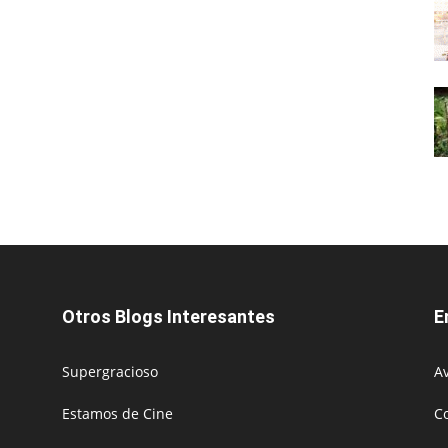
Otros Blogs Interesantes
E
Supergracioso
Av
Estamos de Cine
C