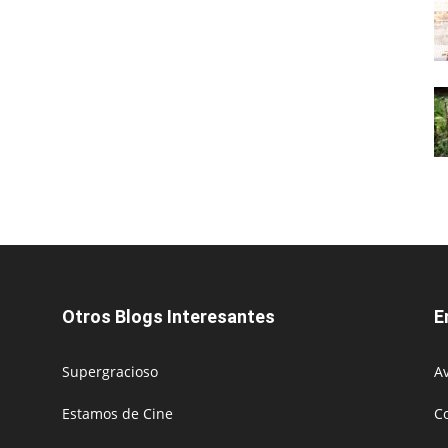
Otros Blogs Interesantes
E
Supergracioso
Av
Estamos de Cine
C