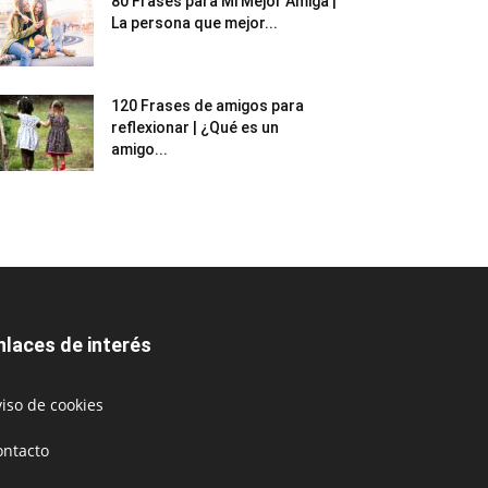
80 Frases para Mi Mejor Amiga |
La persona que mejor...
120 Frases de amigos para
reflexionar | ¿Qué es un
amigo...
nlaces de interés
iso de cookies
ontacto