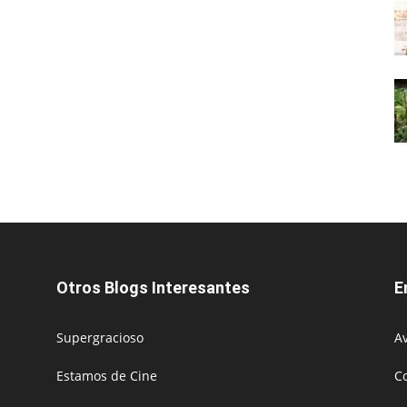
Otros Blogs Interesantes
E
Supergracioso
Av
Estamos de Cine
C