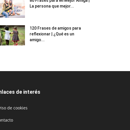
80 Frases para Mi Mejor Amiga |
La persona que mejor...
120 Frases de amigos para
reflexionar | ¿Qué es un
amigo...
nlaces de interés
iso de cookies
ontacto