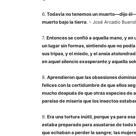
6.
Todavía no tenemos un muerto—dijo él—.
muerto bajo la tierra
. – José Arcadio Buend
7.
Entonces se confió a aquella mano, y en 
un lugar sin formas, sintiendo que no podía r
sus tripas, y el miedo, y el ansia atolond
en aquel silencio exasperante y aquella s
8.
Aprendieron que las obsesiones dominant
felices con la certidumbre de que ellos s
mucho después de que otras especies de ani
paraíso de miseria que los insectos estab
9.
Era una tortura inútil, porque ya para es
estaba preparado para asustarse de todo lo 
que echaban a perder la sangre; las mujeres