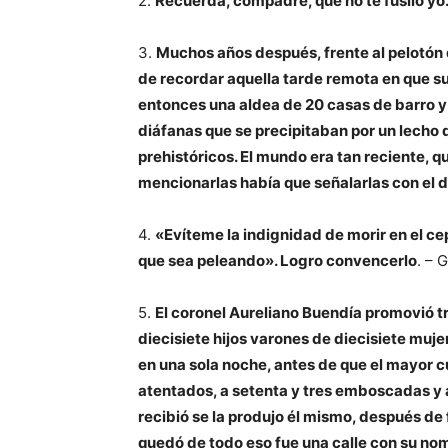
2.
Recuerda, compadre, que no te fusilo yo. 
3.
Muchos años después, frente al pelotón 
de recordar aquella tarde remota en que su
entonces una aldea de 20 casas de barro y 
diáfanas que se precipitaban por un lecho
prehistóricos. El mundo era tan reciente,
mencionarlas había que señalarlas con el 
4.
«Evíteme la indignidad de morir en el cep
que sea peleando». Logro convencerlo
. – 
5.
El coronel Aureliano Buendía promovió tr
diecisiete hijos varones de diecisiete muje
en una sola noche, antes de que el mayor c
atentados, a setenta y tres emboscadas y a
recibió se la produjo él mismo, después de 
quedó de todo eso fue una calle con su n