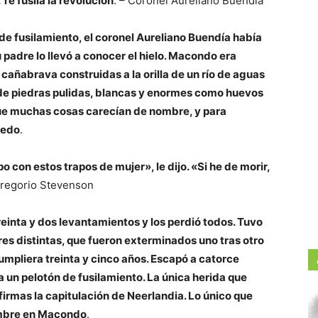
Te fusila la revolución
. – Coronel Aureliano Buendia
de fusilamiento, el coronel Aureliano Buendía había
 padre lo llevó a conocer el hielo. Macondo era
cañabrava construidas a la orilla de un río de aguas
 de piedras pulidas, blancas y enormes como huevos
 que muchas cosas carecían de nombre, y para
dedo
.
o con estos trapos de mujer», le dijo. «Si he de morir,
Gregorio Stevenson
einta y dos levantamientos y los perdió todos. Tuvo
res distintas, que fueron exterminados uno tras otro
umpliera treinta y cinco años. Escapó a catorce
 un pelotón de fusilamiento. La única herida que
firmas la capitulación de Neerlandia. Lo único que
ombre en Macondo
.