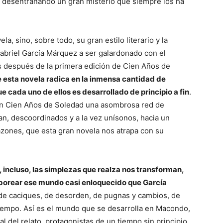
va desentrañando un gran misterio que siempre los ha
a, sino, sobre todo, su gran estilo literario y la
 Gabriel García Márquez a ser galardonado con el
s después de la primera edición de Cien Años de
e esta novela radica en la inmensa cantidad de
 cada uno de ellos es desarrollado de principio a fin
.
en Cien Años de Soledad una asombrosa red de
n, descoordinados y a la vez unísonos, hacia un
azones, que esta gran novela nos atrapa con su
, incluso, las simplezas que realza nos transforman,
saborear ese mundo casi enloquecido que García
de caciques, de desorden, de pugnas y cambios, de
tiempo. Así es el mundo que se desarrolla en Macondo,
al del relato, protagonistas de un tiempo sin principio