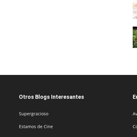
Otros Blogs Interesantes
E
Supergracioso
Av
Estamos de Cine
C