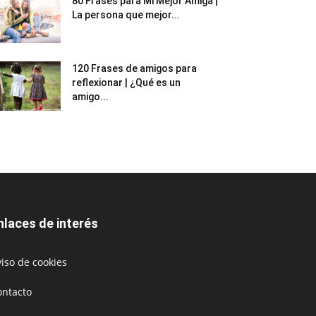
80 Frases para Mi Mejor Amiga |
La persona que mejor...
120 Frases de amigos para
reflexionar | ¿Qué es un
amigo...
nlaces de interés
iso de cookies
ontacto