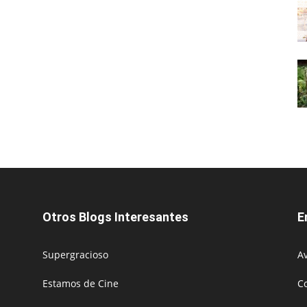
Otros Blogs Interesantes
E
Supergracioso
Av
Estamos de Cine
C