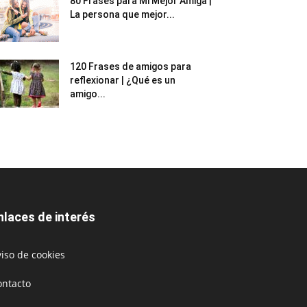
80 Frases para Mi Mejor Amiga |
La persona que mejor...
120 Frases de amigos para
reflexionar | ¿Qué es un
amigo...
nlaces de interés
iso de cookies
ontacto