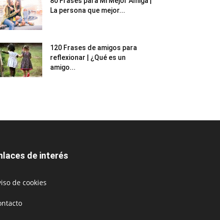
80 Frases para Mi Mejor Amiga |
La persona que mejor...
120 Frases de amigos para
reflexionar | ¿Qué es un
amigo...
nlaces de interés
iso de cookies
ontacto