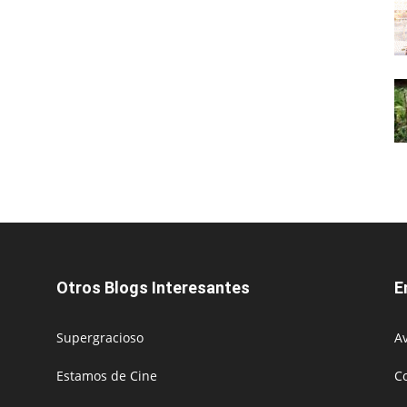
Otros Blogs Interesantes
E
Supergracioso
Av
Estamos de Cine
C