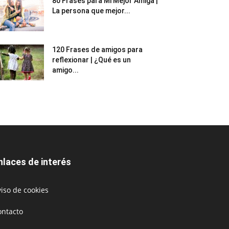
80 Frases para Mi Mejor Amiga |
La persona que mejor...
120 Frases de amigos para
reflexionar | ¿Qué es un
amigo...
nlaces de interés
iso de cookies
ontacto