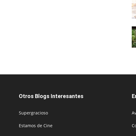
Otros Blogs Interesantes
E
Supergracioso
Av
Estamos de Cine
C