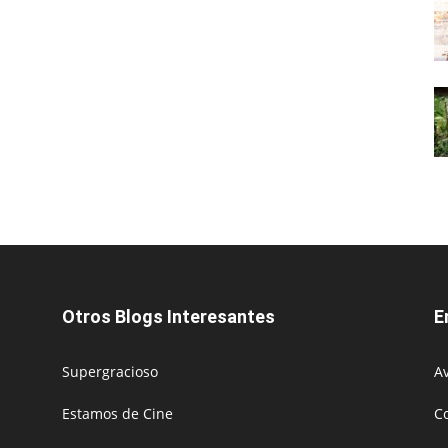
Otros Blogs Interesantes
E
Supergracioso
Av
Estamos de Cine
C