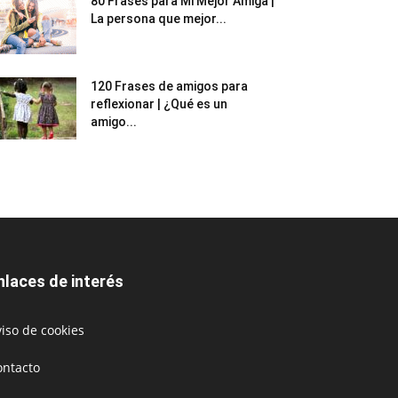
80 Frases para Mi Mejor Amiga |
La persona que mejor...
120 Frases de amigos para
reflexionar | ¿Qué es un
amigo...
nlaces de interés
iso de cookies
ontacto