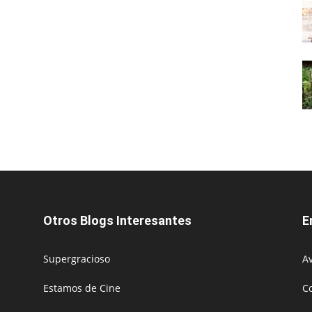
Otros Blogs Interesantes
E
Supergracioso
Av
Estamos de Cine
C