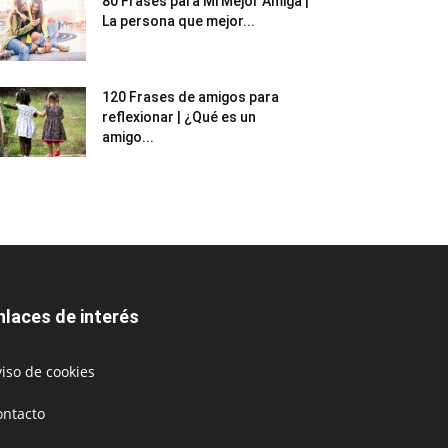
80 Frases para Mi Mejor Amiga |
La persona que mejor...
120 Frases de amigos para
reflexionar | ¿Qué es un
amigo...
nlaces de interés
iso de cookies
ontacto