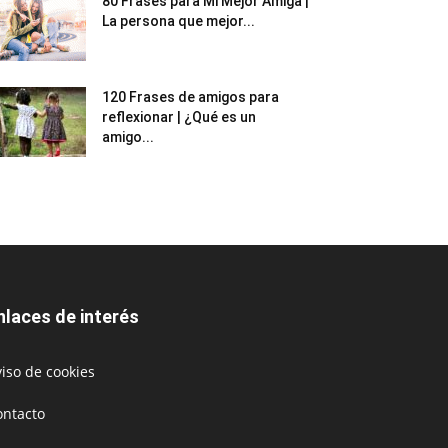
80 Frases para Mi Mejor Amiga |
La persona que mejor...
120 Frases de amigos para
reflexionar | ¿Qué es un
amigo...
nlaces de interés
iso de cookies
ontacto