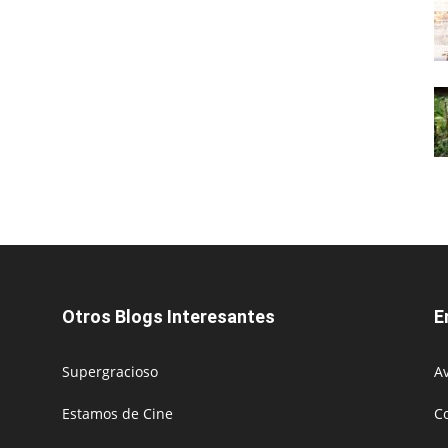
Otros Blogs Interesantes
E
Supergracioso
Av
Estamos de Cine
C