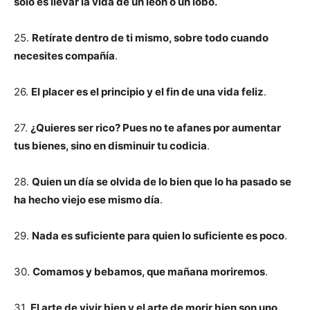
solo es llevar la vida de un león o un lobo.
25.
Retírate dentro de ti mismo, sobre todo cuando
necesites compañía
.
26.
El placer es el principio y el fin de una vida feliz
.
27.
¿Quieres ser rico? Pues no te afanes por aumentar
tus bienes, sino en disminuir tu codicia
.
28.
Quien un día se olvida de lo bien que lo ha pasado se
ha hecho viejo ese mismo día
.
29.
Nada es suficiente para quien lo suficiente es poco
.
30.
Comamos y bebamos, que mañana moriremos
.
31.
El arte de vivir bien y el arte de morir bien son uno.