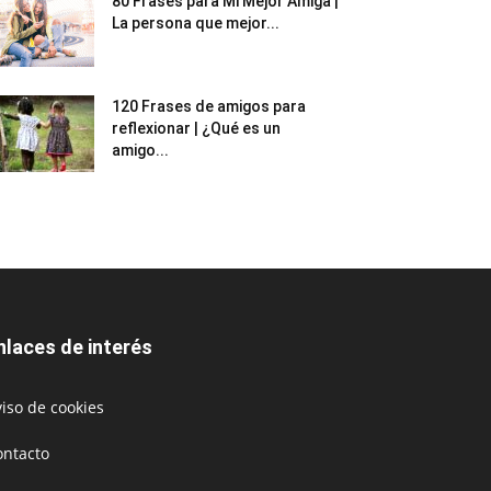
80 Frases para Mi Mejor Amiga |
La persona que mejor...
120 Frases de amigos para
reflexionar | ¿Qué es un
amigo...
nlaces de interés
iso de cookies
ontacto