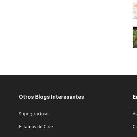
Otros Blogs Interesantes
E
Supergracioso
Av
Estamos de Cine
C