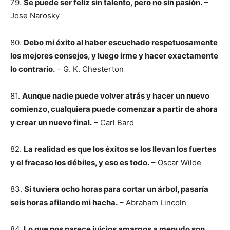
79.
Se puede ser feliz sin talento, pero no sin pasión.
–
Jose Narosky
80.
Debo mi éxito al haber escuchado respetuosamente
los mejores consejos, y luego irme y hacer exactamente
lo contrario.
– G. K. Chesterton
81.
Aunque nadie puede volver atrás y hacer un nuevo
comienzo, cualquiera puede comenzar a partir de ahora
y crear un nuevo final.
– Carl Bard
82.
La realidad es que los éxitos se los llevan los fuertes
y el fracaso los débiles, y eso es todo.
– Oscar Wilde
83.
Si tuviera ocho horas para cortar un árbol, pasaría
seis horas afilando mi hacha.
– Abraham Lincoln
84.
Lo que nos parece juicios amargos a menudo son