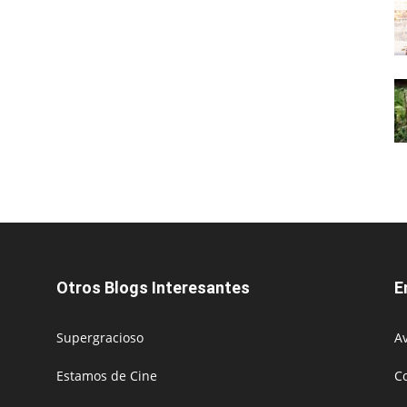
Otros Blogs Interesantes
E
Supergracioso
Av
Estamos de Cine
C