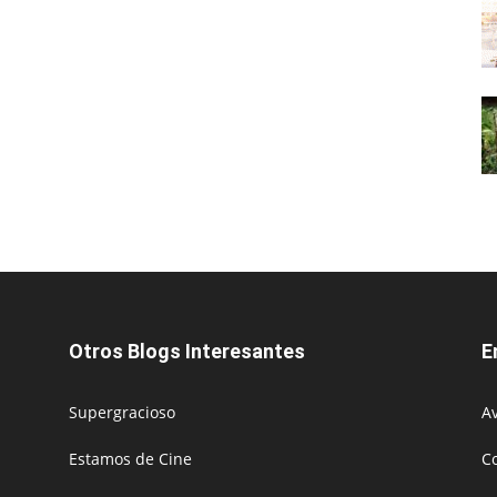
Otros Blogs Interesantes
E
Supergracioso
Av
Estamos de Cine
C