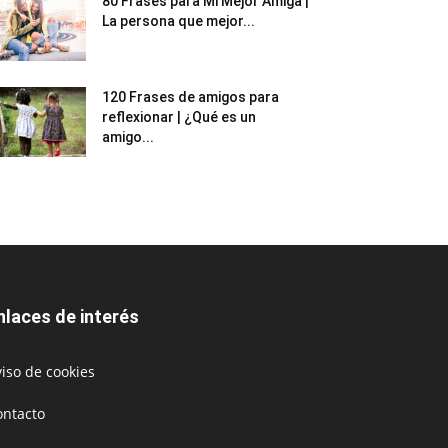
80 Frases para Mi Mejor Amiga |
La persona que mejor...
120 Frases de amigos para
reflexionar | ¿Qué es un
amigo...
nlaces de interés
iso de cookies
ontacto