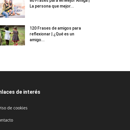
80 Frases para Mi Mejor Amiga |
La persona que mejor...
120 Frases de amigos para
reflexionar | ¿Qué es un
amigo...
nlaces de interés
iso de cookies
ontacto