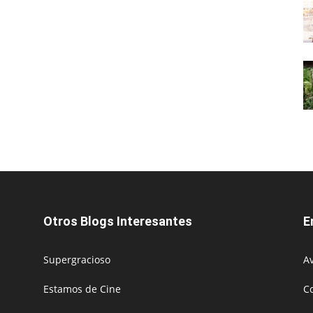
Otros Blogs Interesantes
E
Supergracioso
Av
Estamos de Cine
C