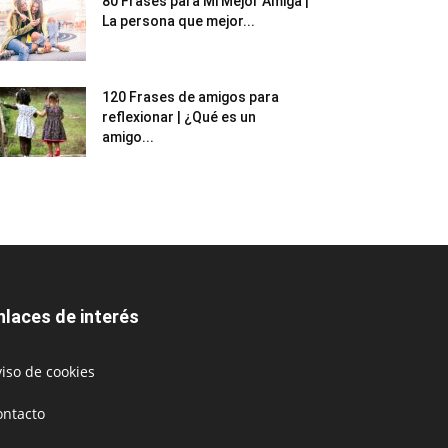
80 Frases para Mi Mejor Amiga |
La persona que mejor...
120 Frases de amigos para
reflexionar | ¿Qué es un
amigo...
nlaces de interés
iso de cookies
ontacto