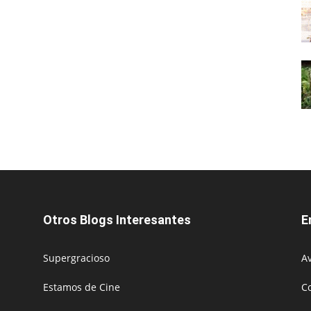
Otros Blogs Interesantes
E
Supergracioso
Av
Estamos de Cine
C