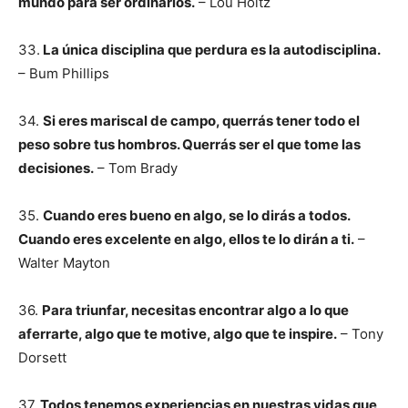
mundo para ser ordinarios.
– Lou Holtz
33.
La única disciplina que perdura es la autodisciplina.
– Bum Phillips
34.
Si eres mariscal de campo, querrás tener todo el
peso sobre tus hombros. Querrás ser el que tome las
decisiones.
– Tom Brady
35.
Cuando eres bueno en algo, se lo dirás a todos.
Cuando eres excelente en algo, ellos te lo dirán a ti.
–
Walter Mayton
36.
Para triunfar, necesitas encontrar algo a lo que
aferrarte, algo que te motive, algo que te inspire.
– Tony
Dorsett
37.
Todos tenemos experiencias en nuestras vidas que