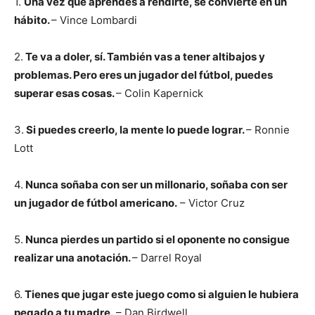
1.
Una vez que aprendes a rendirte, se convierte en un
hábito.
– Vince Lombardi
2.
Te va a doler, sí. También vas a tener altibajos y
problemas. Pero eres un jugador del fútbol, puedes
superar esas cosas.
– Colin Kapernick
3.
Si puedes creerlo, la mente lo puede lograr.
– Ronnie
Lott
4.
Nunca soñaba con ser un millonario, soñaba con ser
un jugador de fútbol americano.
– Victor Cruz
5.
Nunca pierdes un partido si el oponente no consigue
realizar una anotación.
– Darrel Royal
6.
Tienes que jugar este juego como si alguien le hubiera
pegado a tu madre.
– Dan Birdwell