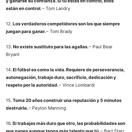
y ganarse su confianza. Si tú estás en control, ellos
están en control.
– Tom Landry
12.
Los verdaderos competidores son los que siempre
juegan para ganar.
– Tom Brady
13.
No existe sustituto para las agallas.
– Paul Bear
Bryant
14.
El fútbol es como la vida. Requiere de perseverancia,
autonegación, trabajo duro, sacrificio, dedicación y
respeto por la autoridad.
– Vince Lombardi
15.
Toma 20 años construir una reputación y 5 minutos
destruirla.
– Peyton Manning
16.
Si trabajas más duro que otro, las probabilidades son
que ganes aunque tenga más talento que tú.
– Bart Starr