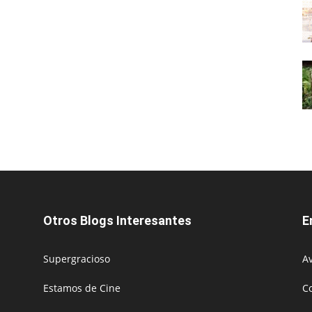
Otros Blogs Interesantes
E
Supergracioso
Av
Estamos de Cine
C