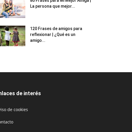
80 Frases para Mi Mejor Amiga |
La persona que mejor...
120 Frases de amigos para
reflexionar | ¿Qué es un
amigo...
nlaces de interés
iso de cookies
ontacto