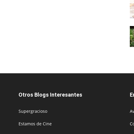
Otros Blogs Interesantes
E
Supergracioso
Av
Estamos de Cine
C