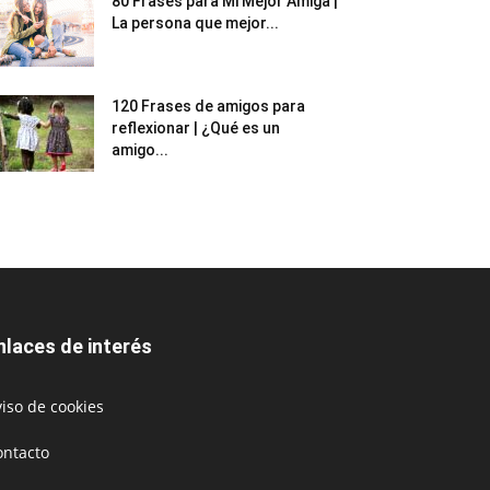
80 Frases para Mi Mejor Amiga |
La persona que mejor...
120 Frases de amigos para
reflexionar | ¿Qué es un
amigo...
nlaces de interés
iso de cookies
ontacto