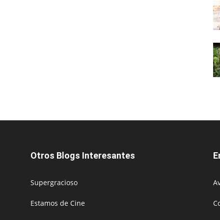
Otros Blogs Interesantes
E
Supergracioso
Av
Estamos de Cine
C