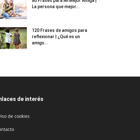
80 Frases para Mi Mejor Amiga |
La persona que mejor...
120 Frases de amigos para
reflexionar | ¿Qué es un
amigo...
nlaces de interés
iso de cookies
ontacto