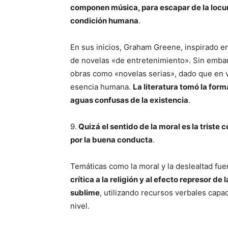
componen música, para escapar de la locura,
condición humana
.
En sus inicios, Graham Greene, inspirado en 
de novelas «de entretenimiento». Sin embar
obras como «novelas serias», dado que en v
esencia humana.
La literatura tomó la form
aguas confusas de la existencia
.
9.
Quizá el sentido de la moral es la tris
por la buena conducta
.
Temáticas como la moral y la deslealtad fuero
crítica a la religión y al efecto represor d
sublime
, utilizando recursos verbales capac
nivel.