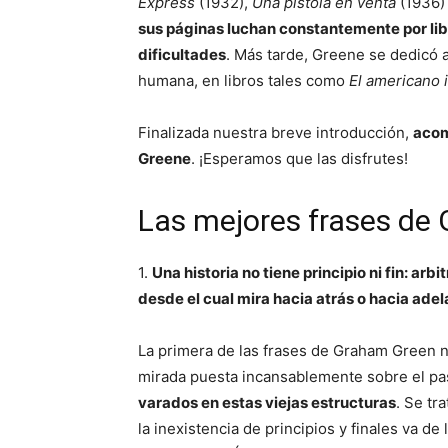
Express
(1932),
Una pistola en venta
(1936)
sus páginas luchan constantemente por li
dificultades
. Más tarde, Greene se dedicó a
humana, en libros tales como
El americano 
Finalizada nuestra breve introducción,
acom
Greene
. ¡Esperamos que las disfrutes!
Las mejores frases de
1.
Una historia no tiene principio ni fin: ar
desde el cual mira hacia atrás o hacia ade
La primera de las frases de Graham Green no
mirada puesta incansablemente sobre el pas
varados en estas viejas estructuras
. Se tr
la inexistencia de principios y finales va d