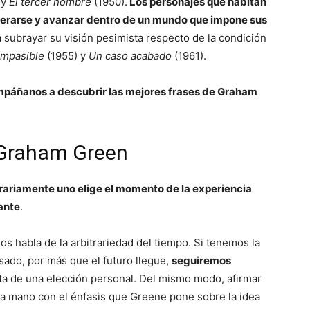
 y
El tercer hombre
(1950).
Los personajes que habitan
berarse y avanzar dentro de un mundo que impone sus
 subrayar su visión pesimista respecto de la condición
impasible
(1955) y
Un caso acabado
(1961).
páñanos a descubrir las mejores frases de Graham
 Graham Green
bitrariamente uno elige el momento de la experiencia
lante
.
s habla de la arbitrariedad del tiempo. Si tenemos la
ado, por más que el futuro llegue,
seguiremos
ata de una elección personal. Del mismo modo, afirmar
e la mano con el énfasis que Greene pone sobre la idea