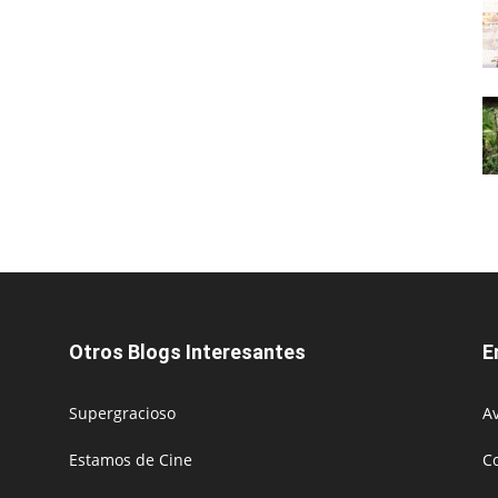
Otros Blogs Interesantes
E
Supergracioso
Av
Estamos de Cine
C