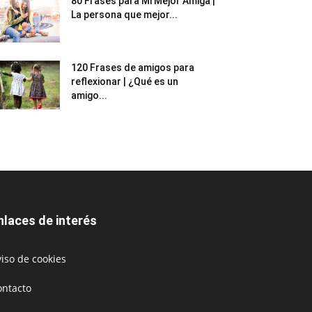
80 Frases para Mi Mejor Amiga |
La persona que mejor...
120 Frases de amigos para
reflexionar | ¿Qué es un
amigo...
nlaces de interés
iso de cookies
ontacto