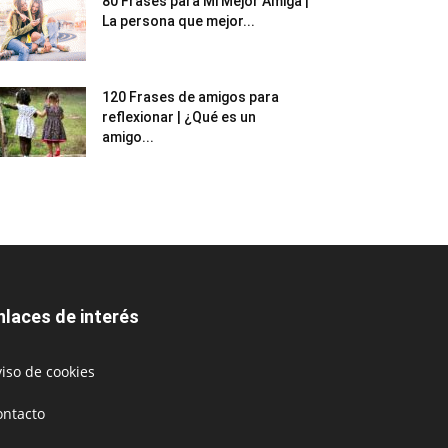
80 Frases para Mi Mejor Amiga |
La persona que mejor...
120 Frases de amigos para
reflexionar | ¿Qué es un
amigo...
nlaces de interés
iso de cookies
ontacto