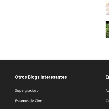
Otros Blogs Interesantes
E
Supergracioso
Av
Estamos de Cine
C